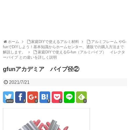
ホーム
家庭DIYで使えるアルミ材料
アルミフレーム やG-
funでDIYしよう！基本知識からホームセンター、通販での購入方法まで
解説します。
家庭DIYで使えるG-fun（アルミパイプ） イレクタ
ーパイプ との違いを詳しく説明
gfunアカデミア パイプ径②
2021/7/21
error
0
0
0