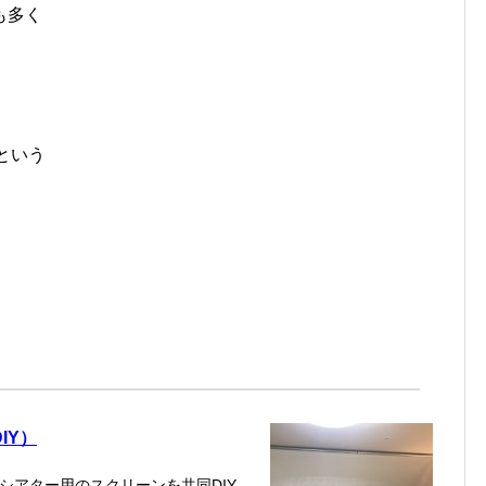
も多く
という
IY）
シアター用のスクリーンを共同DIY