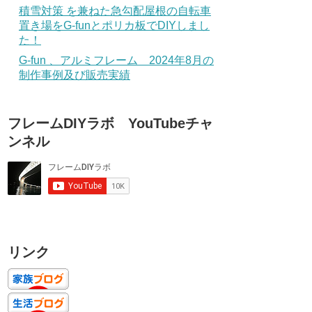
積雪対策 を兼ねた急勾配屋根の自転車
置き場をG-funとポリカ板でDIYしまし
た！
G-fun 、アルミフレーム 2024年8月の
制作事例及び販売実績
フレームDIYラボ YouTubeチャ
ンネル
リンク