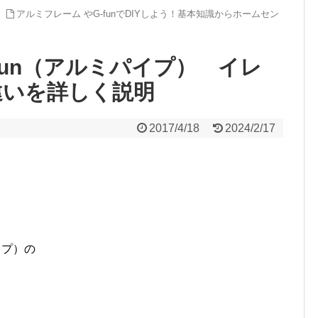
アルミフレーム やG-funでDIYしよう！基本知識からホームセン
-fun（アルミパイプ） イレ
違いを詳しく説明
2017/4/18
2024/2/17
イプ）の