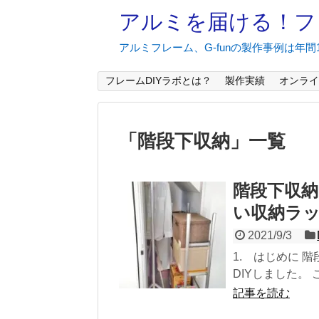
アルミを届ける！フ
アルミフレーム、G-funの製作事例は年
フレームDIYラボとは？
製作実績
オンライ
「
階段下収納
」
一覧
階段下収納
い収納ラック
2021/9/3
1. はじめに 
DIYしました。 
記事を読む