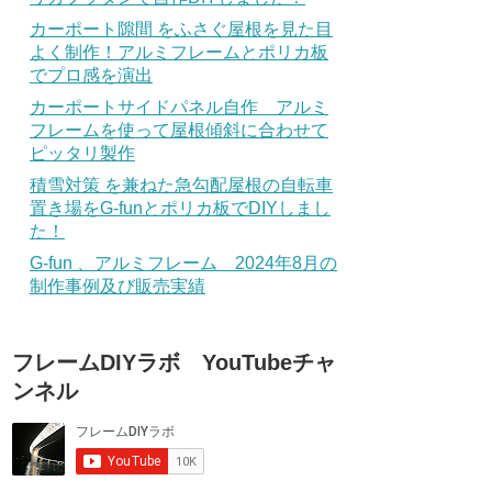
カーポート隙間 をふさぐ屋根を見た目
よく制作！アルミフレームとポリカ板
でプロ感を演出
カーポートサイドパネル自作 アルミ
フレームを使って屋根傾斜に合わせて
ピッタリ製作
積雪対策 を兼ねた急勾配屋根の自転車
置き場をG-funとポリカ板でDIYしまし
た！
G-fun 、アルミフレーム 2024年8月の
制作事例及び販売実績
フレームDIYラボ YouTubeチャ
ンネル