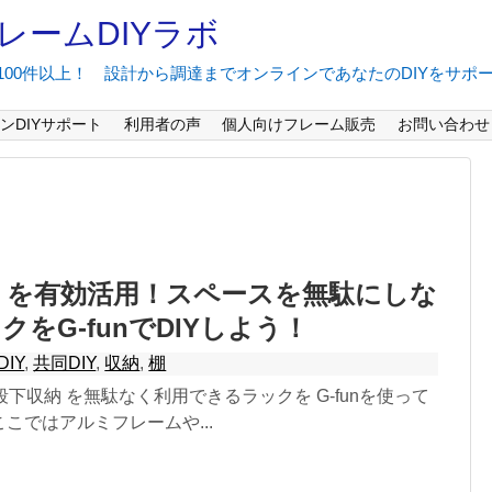
レームDIYラボ
間100件以上！ 設計から調達までオンラインであなたのDIYをサポ
ンDIYサポート
利用者の声
個人向けフレーム販売
お問い合わせ
 を有効活用！スペースを無駄にしな
をG-funでDIYしよう！
DIY
,
共同DIY
,
収納
,
棚
階段下収納 を無駄なく利用できるラックを G-funを使って
ここではアルミフレームや...