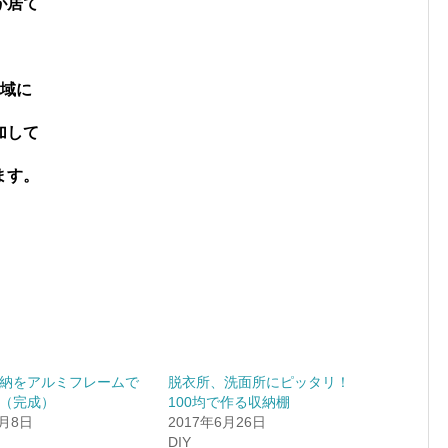
が居て
地域に
加して
ます。
納をアルミフレームで
脱衣所、洗面所にピッタリ！
（完成）
100均で作る収納棚
8月8日
2017年6月26日
DIY