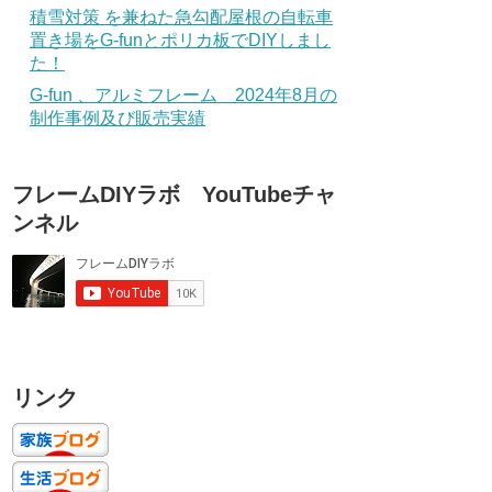
積雪対策 を兼ねた急勾配屋根の自転車
置き場をG-funとポリカ板でDIYしまし
た！
G-fun 、アルミフレーム 2024年8月の
制作事例及び販売実績
フレームDIYラボ YouTubeチャ
ンネル
リンク