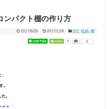
のコンパクト棚の作り方
2017/6/26
2017/12/6
DIY
,
収納
,
棚
0
2
と
ます。
した。
＝＝＝