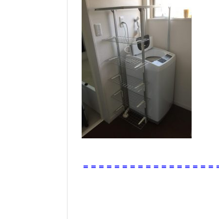
＝＝＝＝＝＝＝＝＝＝＝＝＝＝＝＝＝