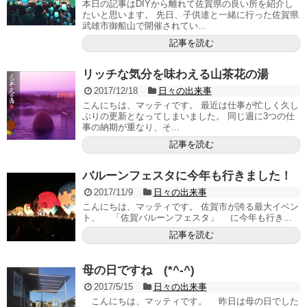
本日の記事はDIYから離れて佐賀県の良い所を紹介し
たいと思います。 先日、子供達と一緒に行った佐賀県
武雄市御船山で開催されてい...
記事を読む
リッチな気分を味わえる山茶花の湯
2017/12/18
日々の出来事
こんにちは、マッティです。 最近は仕事が忙しく久し
ぶりの更新となってしまいました。 同じ週に3つの仕
事の納期が重なり、そ...
記事を読む
バルーンフェスタに今年も行きました！
2017/11/9
日々の出来事
こんにちは、マッティです。 佐賀市が誇る最大イベン
ト、 「佐賀バルーンフェスタ」 に今年も行き...
記事を読む
母の日ですね (*^-^)
2017/5/15
日々の出来事
こんにちは、マッティです。 昨日は母の日でした