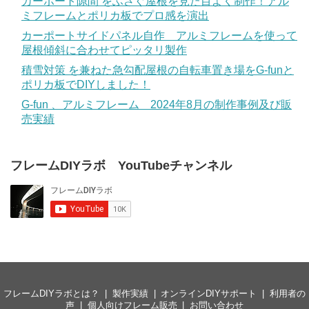
カーポート隙間 をふさぐ屋根を見た目よく制作！アル
ミフレームとポリカ板でプロ感を演出
カーポートサイドパネル自作 アルミフレームを使って
屋根傾斜に合わせてピッタリ製作
積雪対策 を兼ねた急勾配屋根の自転車置き場をG-funと
ポリカ板でDIYしました！
G-fun 、アルミフレーム 2024年8月の制作事例及び販
売実績
フレームDIYラボ YouTubeチャンネル
フレームDIYラボとは？
製作実績
オンラインDIYサポート
利用者の
声
個人向けフレーム販売
お問い合わせ