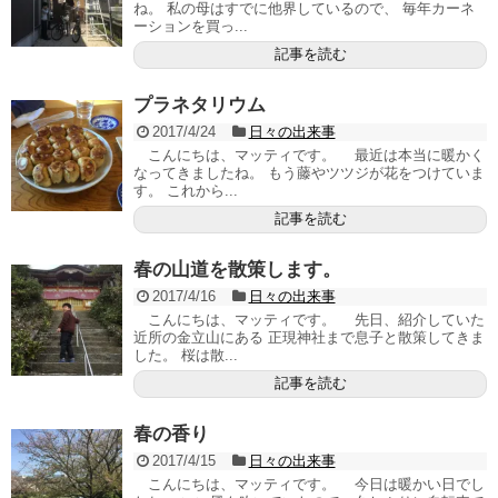
ね。 私の母はすでに他界しているので、 毎年カーネ
ーションを買っ...
記事を読む
プラネタリウム
2017/4/24
日々の出来事
こんにちは、マッティです。 最近は本当に暖かく
なってきましたね。 もう藤やツツジが花をつけていま
す。 これから...
記事を読む
春の山道を散策します。
2017/4/16
日々の出来事
こんにちは、マッティです。 先日、紹介していた
近所の金立山にある 正現神社まで息子と散策してきま
した。 桜は散...
記事を読む
春の香り
2017/4/15
日々の出来事
こんにちは、マッティです。 今日は暖かい日でし