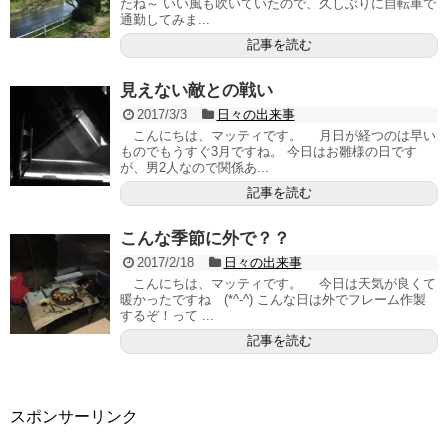
たね～ いい風も吹いていたので、久しぶりに自転車で
通勤してみま...
記事を読む
見えない敵との戦い
2017/3/3
日々の出来事
こんにちは、マッティです。 月日が経つのは早い
ものでもうすぐ3月ですね。 今日はお雛様の日です
が、男2人なので関係あ...
記事を読む
こんな季節に外で？？
2017/2/18
日々の出来事
こんにちは、マッティです。 今日は天気が良くて
暖かったですね (*^-^) こんな日は外でフレーム作製
するぞ！って ...
記事を読む
スポンサーリンク