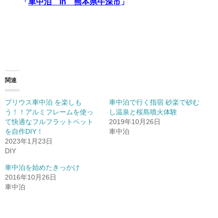
「
車中泊 in 熊本県牛深市
」
関連
プリウス車中泊 を楽しも
車中泊で行く指宿 砂楽で砂む
う！！アルミフレームを使っ
し温泉と桜島噴火体験
て快適なフルフラットベット
2019年10月26日
を自作DIY！
車中泊
2023年1月23日
DIY
車中泊を始めたきっかけ
2016年10月26日
車中泊