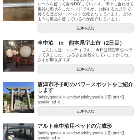
レームを使って自作DIYしています。車中に合わせて
複雑な形状をしたベッドですが、分解すると片手で
持てるほどのコンパクトな物となっています。どの
ような部品を使っているのか紹介しています。
記事を読む
車中泊 in 熊本県宇土市（2日目）
こんにちは、マッティです。 今日は確定申告へ行
ってきました。 ふるさと納税をしていますからね。
さすが期限ぎりぎ...
記事を読む
唐津市呼子町のパワースポットをご紹介
します
(adsbygoogle = window.adsbygoogle || []).push({
google_ad_c...
記事を読む
アルト車中泊用ベッドの完成形
(adsbygoogle = window.adsbygoogle || []).push({
google_ad_c...