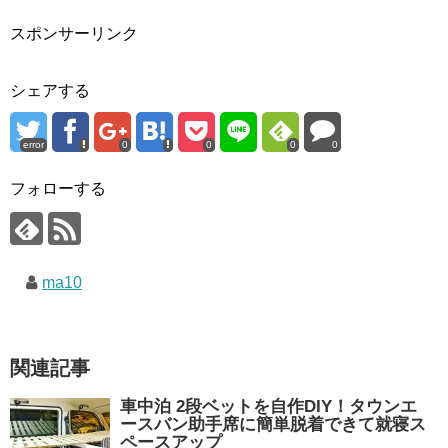
スポンサーリンク
シェアする
error
0
0
0
0
フォローする
ma10
関連記事
車中泊 2段ベットを自作DIY！タウンエ
ースバン助手席に簡単脱着できて就寝ス
ペースアップ