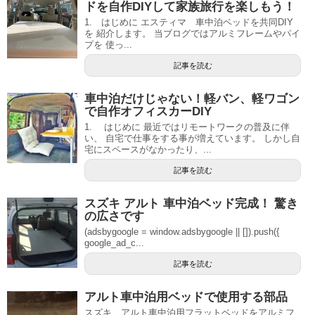
ドを自作DIYして家族旅行を楽しもう！
1. はじめに エスティマ 車中泊ベッドを共同DIY
を 紹介します。 当ブログではアルミフレームやパイ
プを 使っ...
記事を読む
車中泊だけじゃない！軽バン、軽ワゴン
で自作オフィスカーDIY
1. はじめに 最近ではリモートワークの普及に伴
い、 自宅で仕事をする事が増えています。 しかし自
宅にスペースがなかったり、...
記事を読む
スズキ アルト 車中泊ベッド完成！ 驚き
の広さです
(adsbygoogle = window.adsbygoogle || []).push({
google_ad_c...
記事を読む
アルト車中泊用ベッドで使用する部品
スズキ アルト車中泊用フラットベッドをアルミフ