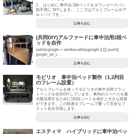
1. はじめに 車中泊 2段ベッドをタウンエースバン
助手席に DIYします。 ここではアルミフレームやア
ルミパイプを ...
記事を読む
(共同DIY)アルファードに車中泊用2段ベ
ッドを自作
(adsbygoogle = window.adsbygoogle || []).push({
google_ad_c...
記事を読む
モビリオ 車中泊ベッド製作（1,2列目
のフレーム設置）
アルミフレームを使ってモビリオの車中泊用フラッ
トベッドを自作DIYしています。車内のスペースを最
大限活用するために1列目シートを倒すと大きな段差
ができます。この段差をフレームで覆って完全なフ
ラット化を目指します。
記事を読む
エスティマ ハイブリッドに車中泊ベッ