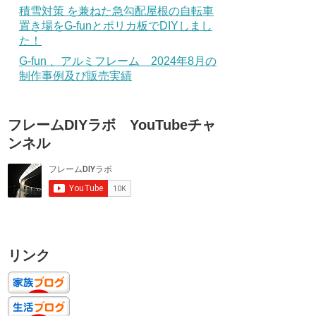
積雪対策 を兼ねた急勾配屋根の自転車
置き場をG-funとポリカ板でDIYしまし
た！
G-fun 、アルミフレーム 2024年8月の
制作事例及び販売実績
フレームDIYラボ YouTubeチャ
ンネル
リンク