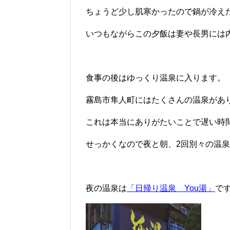
ちょうど少し肌寒かったので鍋が冷え
いつもながらこの夕飯は妻や長男には
食事の後はゆっくり温泉に入ります。
霧島市隼人町にはたくさんの温泉があり、
これは本当にありがたいことで遅い時
せっかくなので夜と朝、2回別々の温
夜の温泉は
「日帰り温泉 You湯」
で