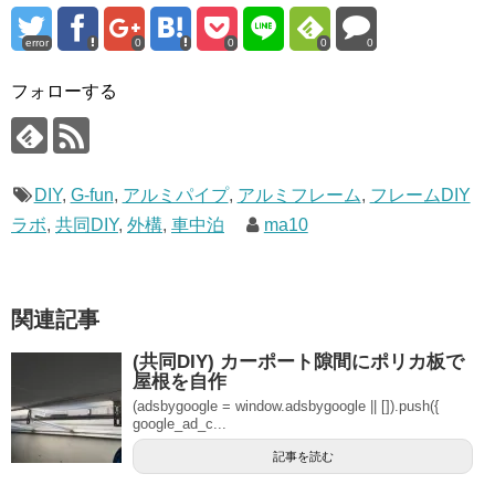
error
0
0
0
0
フォローする
DIY
,
G-fun
,
アルミパイプ
,
アルミフレーム
,
フレームDIY
ラボ
,
共同DIY
,
外構
,
車中泊
ma10
関連記事
(共同DIY) カーポート隙間にポリカ板で
屋根を自作
(adsbygoogle = window.adsbygoogle || []).push({
google_ad_c...
記事を読む