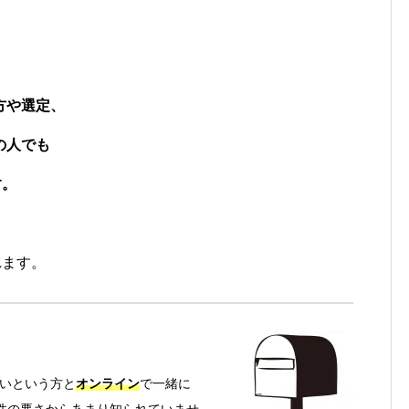
方や選定、
の人でも
す。
れます。
いという方と
オンライン
で一緒に