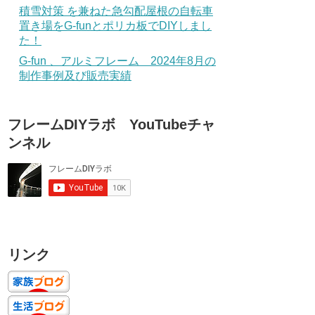
積雪対策 を兼ねた急勾配屋根の自転車
置き場をG-funとポリカ板でDIYしまし
た！
G-fun 、アルミフレーム 2024年8月の
制作事例及び販売実績
フレームDIYラボ YouTubeチャ
ンネル
リンク