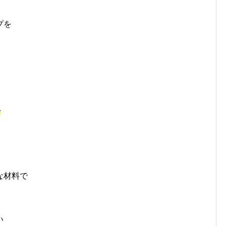
プを
。
を
な材料で
、
い