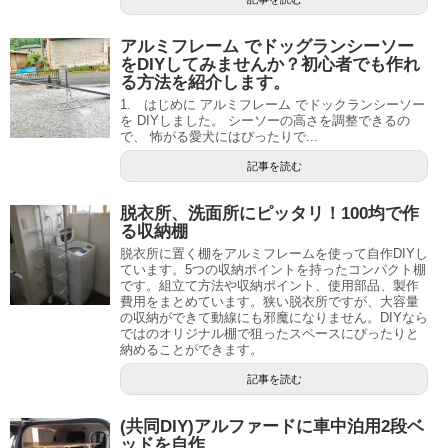
アルミフレーム でドッグランシーソー
をDIYしてみませんか？初心者でも作れ
る方法を紹介します。
1. はじめに アルミフレーム でドックランシーソー
を DIYしました。 シーソーの高さを調整できるの
で、 怖がる愛犬にはぴったりで...
記事を読む
脱衣所、洗面所にピッタリ！100均で作
る収納棚
脱衣所に置く棚をアルミフレームを使って自作DIYし
ています。5つの収納ポイントを持ったコンパクト棚
です。組立て方法や収納ポイント、使用部品、製作
費用をまとめています。狭い脱衣所ですが、大容量
の収納ができて動線にも邪魔になりません。DIYなら
ではのオリジナル棚で狙ったスペースにぴったりと
納めることができます。
記事を読む
(共同DIY)アルファードに車中泊用2段ベ
ッドを自作