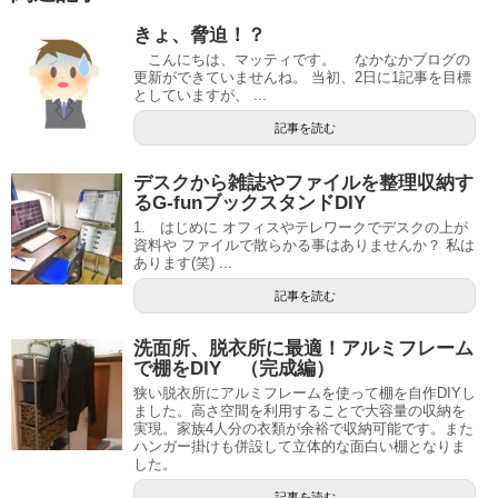
きょ、脅迫！？
こんにちは、マッティです。 なかなかブログの
更新ができていませんね。 当初、2日に1記事を目標
としていますが、 ...
記事を読む
デスクから雑誌やファイルを整理収納す
るG-funブックスタンドDIY
1. はじめに オフィスやテレワークでデスクの上が
資料や ファイルで散らかる事はありませんか？ 私は
あります(笑) ...
記事を読む
洗面所、脱衣所に最適！アルミフレーム
で棚をDIY （完成編）
狭い脱衣所にアルミフレームを使って棚を自作DIYし
ました。高さ空間を利用することで大容量の収納を
実現。家族4人分の衣類が余裕で収納可能です。また
ハンガー掛けも併設して立体的な面白い棚となりま
した。
記事を読む