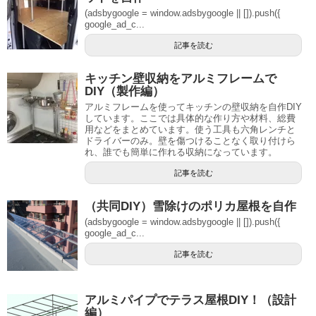
(adsbygoogle = window.adsbygoogle || []).push({
google_ad_c...
記事を読む
キッチン壁収納をアルミフレームで
DIY（製作編）
アルミフレームを使ってキッチンの壁収納を自作DIY
しています。ここでは具体的な作り方や材料、総費
用などをまとめています。使う工具も六角レンチと
ドライバーのみ。壁を傷つけることなく取り付けら
れ、誰でも簡単に作れる収納になっています。
記事を読む
（共同DIY）雪除けのポリカ屋根を自作
(adsbygoogle = window.adsbygoogle || []).push({
google_ad_c...
記事を読む
アルミパイプでテラス屋根DIY！（設計
編）