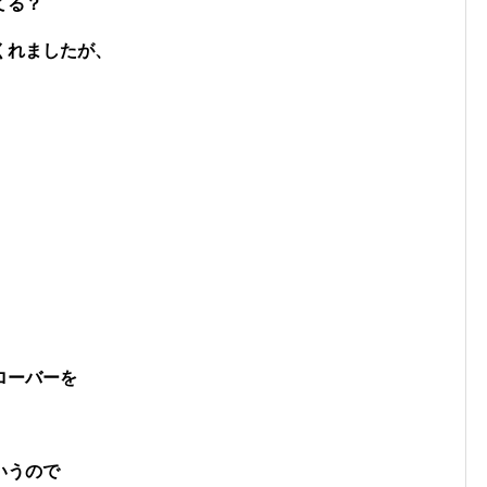
てる？
くれましたが、
）
ローバーを
いうので