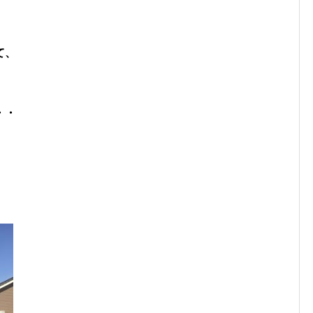
て、
・・