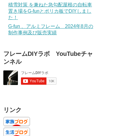
積雪対策 を兼ねた急勾配屋根の自転車
置き場をG-funとポリカ板でDIYしまし
た！
G-fun 、アルミフレーム 2024年8月の
制作事例及び販売実績
フレームDIYラボ YouTubeチャ
ンネル
リンク