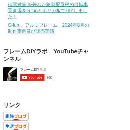
積雪対策 を兼ねた急勾配屋根の自転車
置き場をG-funとポリカ板でDIYしまし
た！
G-fun 、アルミフレーム 2024年8月の
制作事例及び販売実績
フレームDIYラボ YouTubeチャ
ンネル
リンク