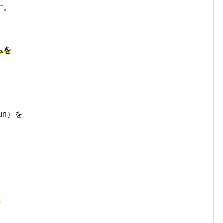
す。
ムを
un）を
。
を