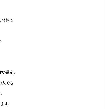
な材料で
、
い
方や選定、
の人でも
す。
れます。