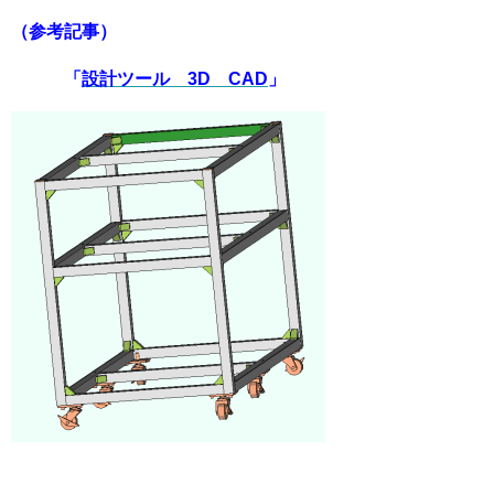
（参考記事）
「
設計ツール 3D CAD
」