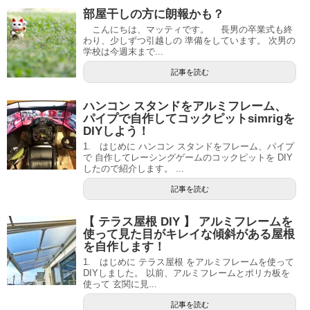
部屋干しの方に朗報かも？
こんにちは、マッティです。 長男の卒業式も終
わり、少しずつ引越しの 準備をしています。 次男の
学校は今週末まで...
記事を読む
ハンコン スタンドをアルミフレーム、
パイプで自作してコックピットsimrigを
DIYしよう！
1. はじめに ハンコン スタンドをフレーム、パイプ
で 自作してレーシングゲームのコックピットを DIY
したので紹介します。 ...
記事を読む
【 テラス屋根 DIY 】 アルミフレームを
使って見た目がキレイな傾斜がある屋根
を自作します！
1. はじめに テラス屋根 をアルミフレームを使って
DIYしました。 以前、アルミフレームとポリカ板を
使って 玄関に見...
記事を読む