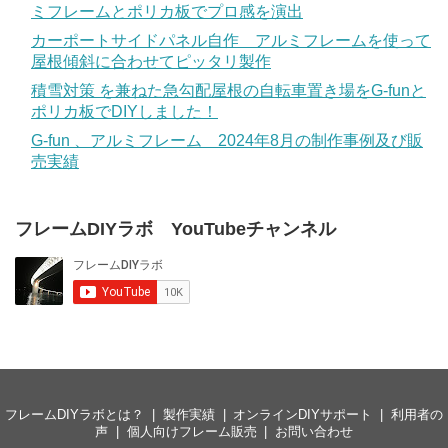
ミフレームとポリカ板でプロ感を演出
カーポートサイドパネル自作 アルミフレームを使って
屋根傾斜に合わせてピッタリ製作
積雪対策 を兼ねた急勾配屋根の自転車置き場をG-funと
ポリカ板でDIYしました！
G-fun 、アルミフレーム 2024年8月の制作事例及び販
売実績
フレームDIYラボ YouTubeチャンネル
フレームDIYラボとは？
製作実績
オンラインDIYサポート
利用者の
声
個人向けフレーム販売
お問い合わせ