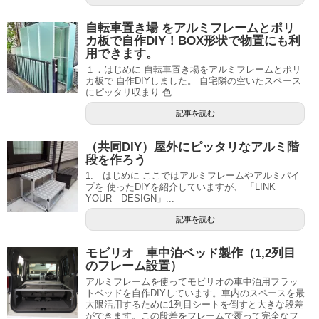
自転車置き場 をアルミフレームとポリ
カ板で自作DIY！BOX形状で物置にも利
用できます。
１．はじめに 自転車置き場をアルミフレームとポリ
カ板で 自作DIYしました。 自宅隣の空いたスペース
にピッタリ収まり 色...
記事を読む
（共同DIY）屋外にピッタリなアルミ階
段を作ろう
1. はじめに ここではアルミフレームやアルミパイ
プを 使ったDIYを紹介していますが、 「LINK
YOUR DESIGN」...
記事を読む
モビリオ 車中泊ベッド製作（1,2列目
のフレーム設置）
アルミフレームを使ってモビリオの車中泊用フラッ
トベッドを自作DIYしています。車内のスペースを最
大限活用するために1列目シートを倒すと大きな段差
ができます。この段差をフレームで覆って完全なフ