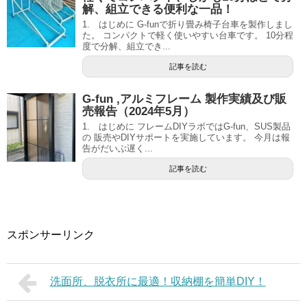
解、組立できる便利な一品！
1. はじめに G-funで折り畳み椅子台車を製作しまし
た。 コンパクトで軽く使いやすい台車です。 10分程
度で分解、組立でき...
記事を読む
G-fun ,アルミフレーム 製作実績及び販
売報告（2024年5月）
1. はじめに フレームDIYラボではG-fun、SUS製品
の 販売やDIYサポートを実施しています。 今月は報
告がだいぶ遅く...
記事を読む
スポンサーリンク
洗面所、脱衣所に最適！収納棚を簡単DIY！