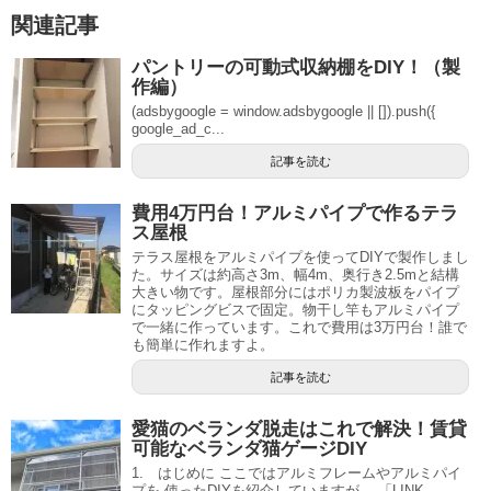
関連記事
パントリーの可動式収納棚をDIY！（製
作編）
(adsbygoogle = window.adsbygoogle || []).push({
google_ad_c...
記事を読む
費用4万円台！アルミパイプで作るテラ
ス屋根
テラス屋根をアルミパイプを使ってDIYで製作しまし
た。サイズは約高さ3m、幅4m、奥行き2.5mと結構
大きい物です。屋根部分にはポリカ製波板をパイプ
にタッピングビスで固定。物干し竿もアルミパイプ
で一緒に作っています。これで費用は3万円台！誰で
も簡単に作れますよ。
記事を読む
愛猫のベランダ脱走はこれで解決！賃貸
可能なベランダ猫ゲージDIY
1. はじめに ここではアルミフレームやアルミパイ
プを 使ったDIYを紹介していますが、 「LINK