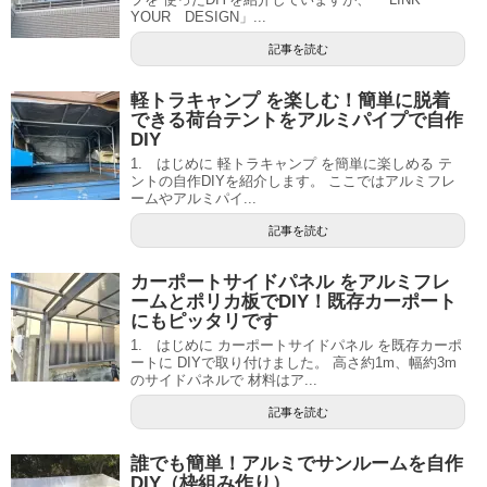
YOUR DESIGN」...
記事を読む
軽トラキャンプ を楽しむ！簡単に脱着
できる荷台テントをアルミパイプで自作
DIY
1. はじめに 軽トラキャンプ を簡単に楽しめる テ
ントの自作DIYを紹介します。 ここではアルミフレ
ームやアルミパイ...
記事を読む
カーポートサイドパネル をアルミフレ
ームとポリカ板でDIY！既存カーポート
にもピッタリです
1. はじめに カーポートサイドパネル を既存カーポ
ートに DIYで取り付けました。 高さ約1m、幅約3m
のサイドパネルで 材料はア...
記事を読む
誰でも簡単！アルミでサンルームを自作
DIY（枠組み作り）