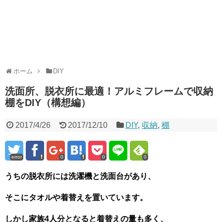
ホーム
DIY
洗面所、脱衣所に最適！アルミフレームで収納
棚をDIY（構想編）
2017/4/26
2017/12/10
DIY
,
収納
,
棚
error
0
0
0
うちの脱衣所には洗濯機と洗面台があり、
そこにタオルや着替えを置いています。
しかし家族4人分となると着替えの量も多く、