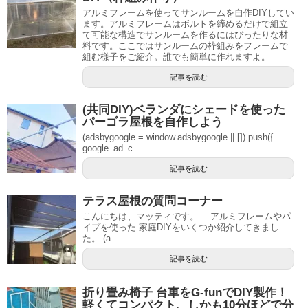
アルミフレームを使ってサンルームを自作DIYしてい
ます。アルミフレームはボルトを締めるだけで組立
て可能な構造でサンルームを作るにはぴったりな材
料です。ここではサンルームの枠組みをフレームで
組む様子をご紹介。誰でも簡単に作れますよ。
記事を読む
(共同DIY)ベランダにシェードを使った
パーゴラ屋根を自作しよう
(adsbygoogle = window.adsbygoogle || []).push({
google_ad_c...
記事を読む
テラス屋根の質問コーナー
こんにちは、マッティです。 アルミフレームやパ
イプを使った 家庭DIYをいくつか紹介してきまし
た。 (a...
記事を読む
折り畳み椅子 台車をG-funでDIY製作！
軽くてコンパクト、しかも10分ほどで分