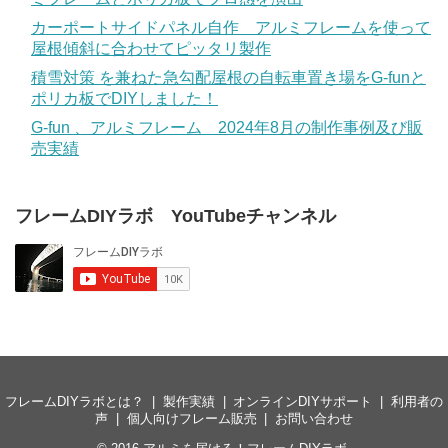
カーポートサイドパネル自作 アルミフレームを使って
屋根傾斜に合わせてピッタリ製作
積雪対策 を兼ねた急勾配屋根の自転車置き場をG-funと
ポリカ板でDIYしました！
G-fun 、アルミフレーム 2024年8月の制作事例及び販
売実績
フレームDIYラボ YouTubeチャンネル
フレームDIYラボとは？
製作実績
オンラインDIYサポート
利用者の
声
個人向けフレーム販売
お問い合わせ