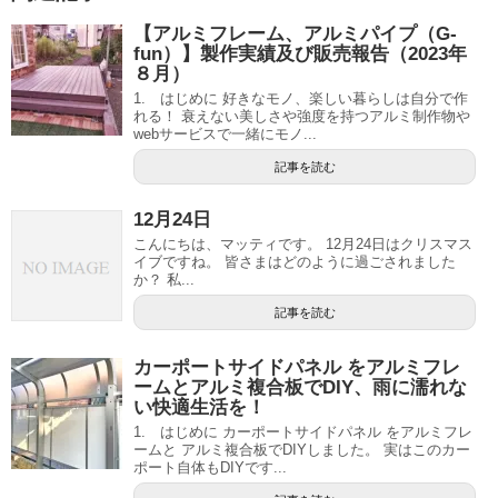
【アルミフレーム、アルミパイプ（G-
fun）】製作実績及び販売報告（2023年
８月）
1. はじめに 好きなモノ、楽しい暮らしは自分で作
れる！ 衰えない美しさや強度を持つアルミ制作物や
webサービスで一緒にモノ...
記事を読む
12月24日
こんにちは、マッティです。 12月24日はクリスマス
イブですね。 皆さまはどのように過ごされました
か？ 私...
記事を読む
カーポートサイドパネル をアルミフレ
ームとアルミ複合板でDIY、雨に濡れな
い快適生活を！
1. はじめに カーポートサイドパネル をアルミフレ
ームと アルミ複合板でDIYしました。 実はこのカー
ポート自体もDIYです...