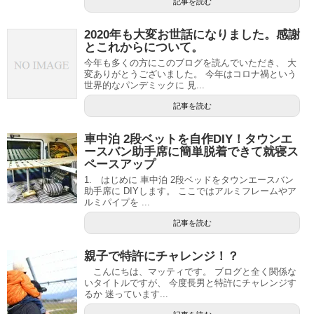
記事を読む
2020年も大変お世話になりました。感謝
とこれからについて。
今年も多くの方にこのブログを読んでいただき、 大
変ありがとうございました。 今年はコロナ禍という
世界的なパンデミックに 見...
記事を読む
車中泊 2段ベットを自作DIY！タウンエ
ースバン助手席に簡単脱着できて就寝ス
ペースアップ
1. はじめに 車中泊 2段ベッドをタウンエースバン
助手席に DIYします。 ここではアルミフレームやア
ルミパイプを ...
記事を読む
親子で特許にチャレンジ！？
こんにちは、マッティです。 ブログと全く関係な
いタイトルですが、 今度長男と特許にチャレンジす
るか 迷っています...