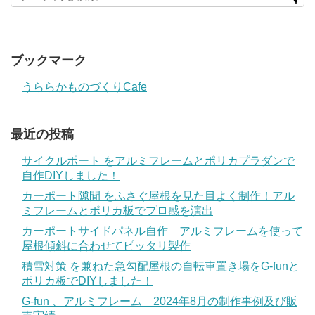
ブックマーク
うららかものづくりCafe
最近の投稿
サイクルポート をアルミフレームとポリカプラダンで
自作DIYしました！
カーポート隙間 をふさぐ屋根を見た目よく制作！アル
ミフレームとポリカ板でプロ感を演出
カーポートサイドパネル自作 アルミフレームを使って
屋根傾斜に合わせてピッタリ製作
積雪対策 を兼ねた急勾配屋根の自転車置き場をG-funと
ポリカ板でDIYしました！
G-fun 、アルミフレーム 2024年8月の制作事例及び販