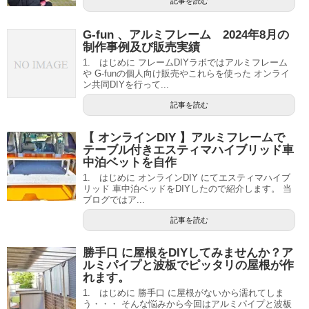
記事を読む
G-fun 、アルミフレーム 2024年8月の
制作事例及び販売実績
1. はじめに フレームDIYラボではアルミフレーム
や G-funの個人向け販売やこれらを使った オンライ
ン共同DIYを行って...
記事を読む
【 オンラインDIY 】アルミフレームで
テーブル付きエスティマハイブリッド車
中泊ベットを自作
1. はじめに オンラインDIY にてエスティマハイブ
リッド 車中泊ベッドをDIYしたので紹介します。 当
ブログではア...
記事を読む
勝手口 に屋根をDIYしてみませんか？ア
ルミパイプと波板でピッタリの屋根が作
れます。
1. はじめに 勝手口 に屋根がないから濡れてしま
う・・・ そんな悩みから今回はアルミパイプと波板