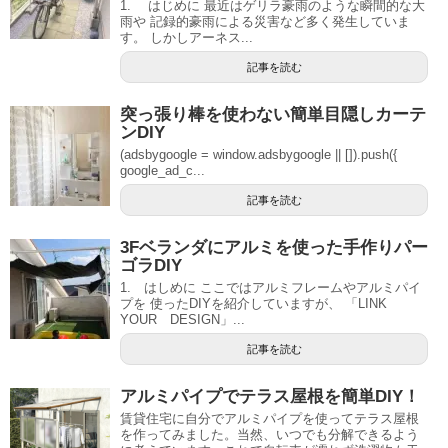
1. はじめに 最近はゲリラ豪雨のような瞬間的な大
雨や 記録的豪雨による災害など多く発生していま
す。 しかしアーネス...
記事を読む
突っ張り棒を使わない簡単目隠しカーテ
ンDIY
(adsbygoogle = window.adsbygoogle || []).push({
google_ad_c...
記事を読む
3Fベランダにアルミを使った手作りパー
ゴラDIY
1. はしめに ここではアルミフレームやアルミパイ
プを 使ったDIYを紹介していますが、 「LINK
YOUR DESIGN」...
記事を読む
アルミパイプでテラス屋根を簡単DIY！
賃貸住宅に自分でアルミパイプを使ってテラス屋根
を作ってみました。当然、いつでも分解できるよう