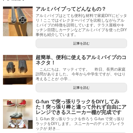
アルミパイプってどんなもの？
アルミパイプはとても便利な材料で家庭DIYにピッタ
リ！ここではイレクターパイプを比較しながらアル
ミパイプの特徴を説明しています。テラス屋根やキ
ッチン目隠しカーテンなどアルミパイプを使ったDIY
事例も紹介しています。
記事を読む
超簡単、便利に使えるアルミパイプのコ
ネクタ！
こんにちは、マッティです。 昨日、長男の家庭
訪問がありました。 今年から中学生ですが、やはり
考えることが 小学...
記事を読む
G-fun で突っ張りラックをDIYしてみ
た！突っ張り棒と違って外れず自由にア
レンジできるスニーカー棚が完成です
1. G-fun 突っ張りラックを作ろう G-fun で突っ張り
ラックをDIYします。 スニーカーのディスプレイラ
ックが 好き...