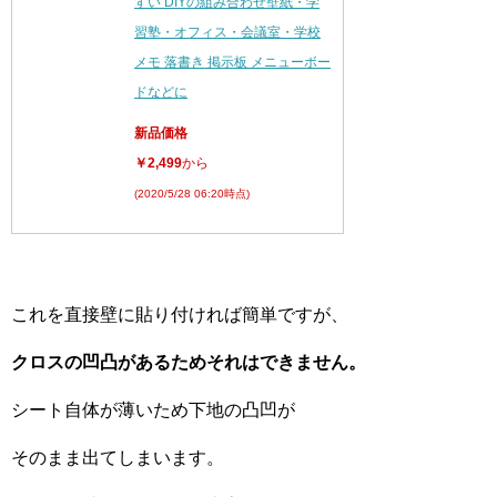
すい DIYの組み合わせ壁紙・学
習塾・オフィス・会議室・学校
メモ 落書き 掲示板 メニューボー
ドなどに
新品価格
￥2,499
から
(2020/5/28 06:20時点)
これを直接壁に貼り付ければ簡単ですが、
クロスの凹凸があるためそれはできません。
シート自体が薄いため下地の凸凹が
そのまま出てしまいます。