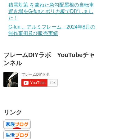
積雪対策 を兼ねた急勾配屋根の自転車
置き場をG-funとポリカ板でDIYしまし
た！
G-fun 、アルミフレーム 2024年8月の
制作事例及び販売実績
フレームDIYラボ YouTubeチャ
ンネル
リンク