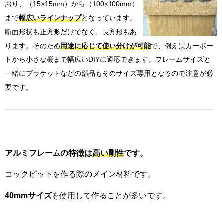
おり、（
15×15mm
）から（
100×100mm
）
まで
幅広いラインナップ
となっています。
断面形状も正方形だけでなく、長方形もあ
ります。そのため
用途に応じて使い分けが可能
で、例えばカーポー
トから小さな棚まで幅広い
DIY
に適応できます。フレームサイズと
一緒にブラケットなどの部品もそのサイズ専用となるので注意が必
要です。
アルミフレームの特徴は
高い剛性
です。
コックピットを作る際のメイン材料です。
40mmサイズ
を使用して作ることが多いです。