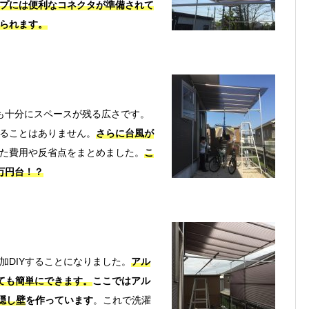
プには便利なコネクタが準備されて
られます。
も十分にスペースが残る広さです。
ることはありません。
さらに台風が
た費用や反省点をまとめました。
こ
万円台！？
DIYすることになりました。
アル
とても簡単にできます。
ここではアル
目隠し壁
を作っています
。これで洗濯