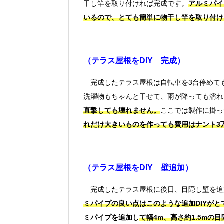
干し竿を取り付ければ完成です。
アルミパイ
いるので、とても簡単に物干し竿を取り付け
（テラス屋根をDIY 完成）
完成したテラス屋根は自転車を3台停めて
洗濯物もちゃんと干せて、雨が降っても濡れ
直撃しても壊れません。
ここでは製作に掛っ
れだけ大きいものを作っても費用はナント3
（テラス屋根をDIY 壁追加）
完成したテラス屋根に後日、目隠し壁を追加
ミパイプの良い点はこのような追加DIYが
ミパイプを追加し
て幅4m、高さ約1.5mの