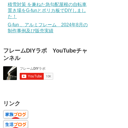
積雪対策 を兼ねた急勾配屋根の自転車
置き場をG-funとポリカ板でDIYしまし
た！
G-fun 、アルミフレーム 2024年8月の
制作事例及び販売実績
フレームDIYラボ YouTubeチャ
ンネル
リンク