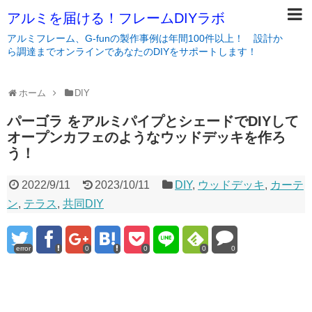
アルミを届ける！フレームDIYラボ
アルミフレーム、G-funの製作事例は年間100件以上！ 設計か
ら調達までオンラインであなたのDIYをサポートします！
ホーム
DIY
パーゴラ をアルミパイプとシェードでDIYして
オープンカフェのようなウッドデッキを作ろ
う！
2022/9/11
2023/10/11
DIY
,
ウッドデッキ
,
カーテ
ン
,
テラス
,
共同DIY
error
0
0
0
0