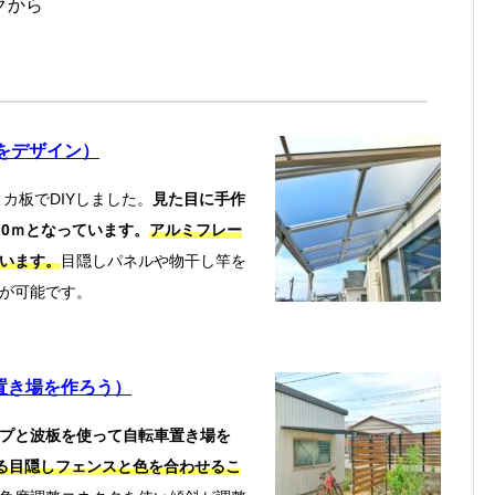
クから
をデザイン）
カ板でDIYしました。
見た目に手作
.0ｍとなっています。
アルミフレー
います。
目隠しパネルや物干し竿を
が可能です。
置き場を作ろう）
プと波板を使って自転車置き場を
る目隠しフェンスと色を合わせるこ