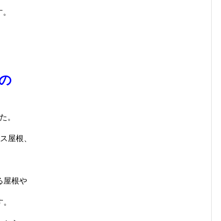
す。
もの
した。
ラス屋根、
。
る屋根や
す。