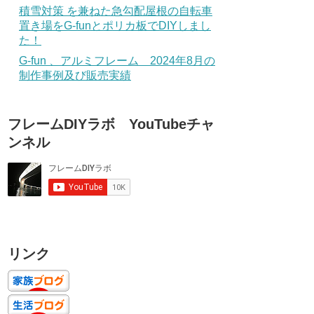
積雪対策 を兼ねた急勾配屋根の自転車
置き場をG-funとポリカ板でDIYしまし
た！
G-fun 、アルミフレーム 2024年8月の
制作事例及び販売実績
フレームDIYラボ YouTubeチャ
ンネル
リンク