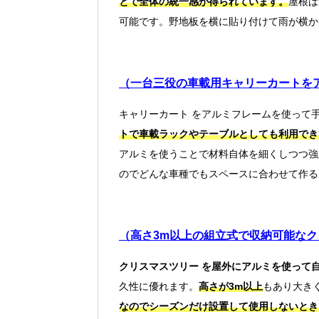
とで全体の統一感が得られています。
屋根は
可能です。野地板を横に貼り付けて雨が横か
（一台三役の車載用キャリーカートをア
キャリーカート をアルミフレームを使って手
トで車載ラックやテーブルとしても利用でき
アルミを使うことで材料自体を細くしつつ強
のでどんな車種でもスペースに合わせて作る
（高さ3m以上の組立式で収納可能なク
クリスマスツリー を屋外にアルミを使って自
久性に優れます。
高さが3m以上
もあり大き
なのでシーズンだけ設置して使用しないとき