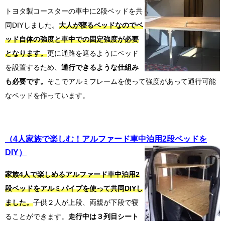
トヨタ製コースターの車中に2段ベッドを共
同DIYしました。
大人が寝るベッドなのでベ
ッド自体の強度と車中での固定強度が必要
となります。
更に通路を遮るようにベッド
を設置するため、
通行できるような仕組み
も必要です。
そこでアルミフレームを使って強度があって通行可能
なベッドを作っています。
（4人家族で楽しむ！アルファード車中泊用2段ベッドを
DIY）
家族4人で楽しめるアルファード車中泊用2
段ベッドをアルミパイプを使って共同DIYし
ました。
子供２人が上段、両親が下段で寝
ることができます。
走行中は３列目シート