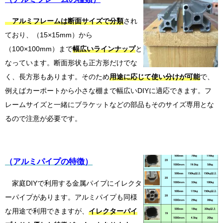
アルミフレームは断面サイズで分類
され
ており、（15×15mm）から
（100×100mm）まで
幅広いラインナップ
と
なっています。断面形状も正方形だけでな
く、長方形もあります。そのため
用途に応じて使い分けが可能
で、
例えばカーポートから小さな棚まで幅広いDIYに適応できます。フ
レームサイズと一緒にブラケットなどの部品もそのサイズ専用とな
るので注意が必要です。
（アルミパイプの特徴）
家庭DIYで利用する金属パイプにイレクタ
ーパイプがあります。アルミパイプも同様
な用途で利用できますが、
イレクターパイ