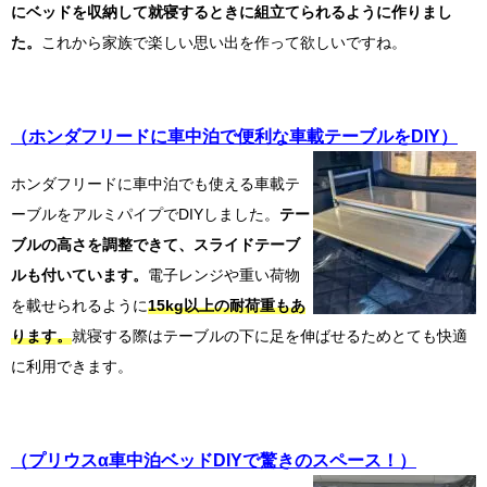
にベッドを収納して就寝するときに組立てられるように作りまし
た。
これから家族で楽しい思い出を作って欲しいですね。
（ホンダフリードに車中泊で便利な車載テーブルをDIY）
ホンダフリードに車中泊でも使える車載テ
ーブルをアルミパイプでDIYしました。
テー
ブルの高さを調整できて、スライドテーブ
ルも付いています。
電子レンジや重い荷物
を載せられるように
15kg以上の耐荷重もあ
ります。
就寝する際はテーブルの下に足を伸ばせるためとても快適
に利用できます。
（プリウスα車中泊ベッドDIYで驚きのスペース！）